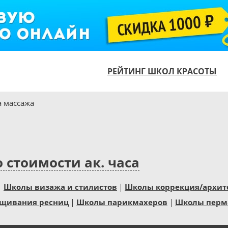
РЕЙТИНГ ШКОЛ КРАСОТЫ
 массажа
 стоимости ак. часа
Школы визажа и стилистов
Школы коррекция/архит
щивания ресниц
Школы парикмахеров
Школы перм