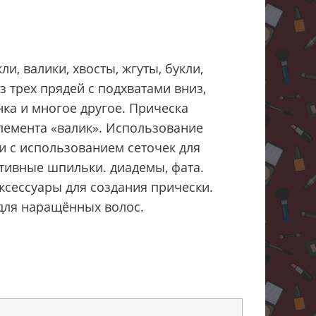
и, валики, хвосты, жгуты, букли,
з трех прядей с подхватами вниз,
инка и многое другое. Прическа
элемента «валик». Использование
и с использованием сеточек для
ативные шпильки. диадемы, фата.
ксессуары для создания прически.
для наращённых волос.