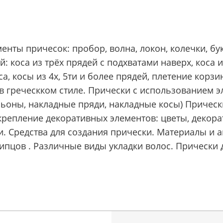
ты причесок: пробор, волна, локон, колечки, букл
: коса из трёх прядей с подхватами наверх, коса и
са, косы из 4х, 5ти и более прядей, плетение корз
 в греческком стиле. Прически с использованием 
оны, накладные пряди, накладные косы) Прическ
акрепление декоративных элементов: цветы, декор
. Средства для создания прически. Материалы и а
пцов . Различные виды укладки волос. Прически 