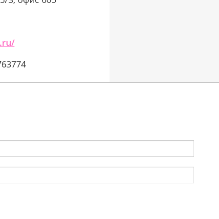
.ru/
763774